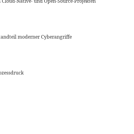
n Cloud-Native- und Open-Source-Projekten
standteil moderner Cyberangriffe
rozessdruck