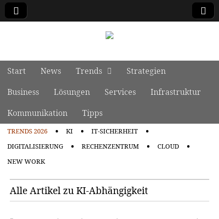
manage it
Skip to content
Start
News
Trends
Strategien
Main menu
Business
Lösungen
Services
Infrastruktur
Kommunikation
Tipps
TRENDS 2026
KI
IT-SICHERHEIT
Sub menu
DIGITALISIERUNG
RECHENZENTRUM
CLOUD
NEW WORK
Alle Artikel zu KI‑Abhängigkeit