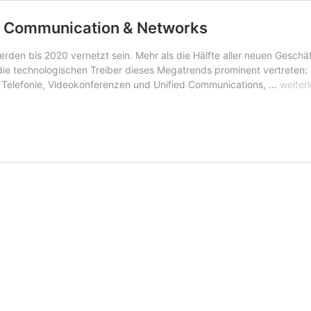
d Communication & Networks
erden bis 2020 vernetzt sein. Mehr als die Hälfte aller neuen Gesch
d die technologischen Treiber dieses Megatrends prominent vertrete
CeBIT
, Telefonie, Videokonferenzen und Unified Communications, …
weiter
2016:
Best
of
IoT
SOLUT
und
Commu
&
Netwo