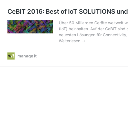
CeBIT 2016: Best of IoT SOLUTIONS un
Über 50 Milliarden Geräte weltweit w
(IoT) beinhalten. Auf der CeBIT sin
neuesten Lösungen für Connectivity
Weiterlesen →
manage it