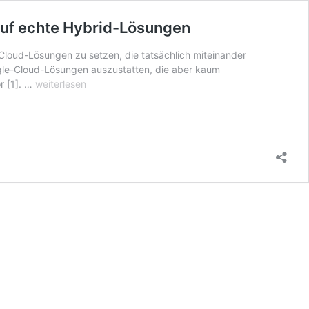
auf echte Hybrid-Lösungen
Cloud-Lösungen zu setzen, die tatsächlich miteinander
ingle-Cloud-Lösungen auszustatten, die aber kaum
Cloud:
r [1]. …
weiterlesen
Nur
rund
15
Prozent
der
Unternehmen
setzen
in
den
nächsten
zwei
Jahren
auf
echte
Hybrid-