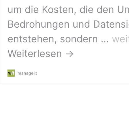
um die Kosten, die den U
Bedrohungen und Datensi
Das
entstehen, sondern …
wei
wirtschaf
Risiko
Weiterlesen →
vertrauli
Daten
auf
dienstlic
manage it
genutzte
Mobilger