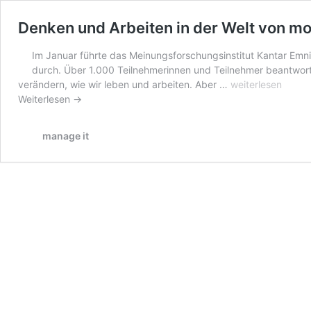
Denken und Arbeiten in der Welt von m
Im Januar führte das Meinungsforschungsinstitut Kantar Em
durch. Über 1.000 Teilnehmerinnen und Teilnehmer beantworte
Denken
verändern, wie wir leben und arbeiten. Aber …
weiterlesen
und
Weiterlesen →
Arbeiten
in
manage it
der
Welt
von
morgen