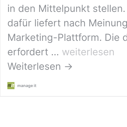
in den Mittelpunkt stelle
dafür liefert nach Meinun
Marketing-Plattform. Die d
Grundlegende
erfordert …
weiterlesen
Umgestaltung
des
Weiterlesen →
Marketings
manage it