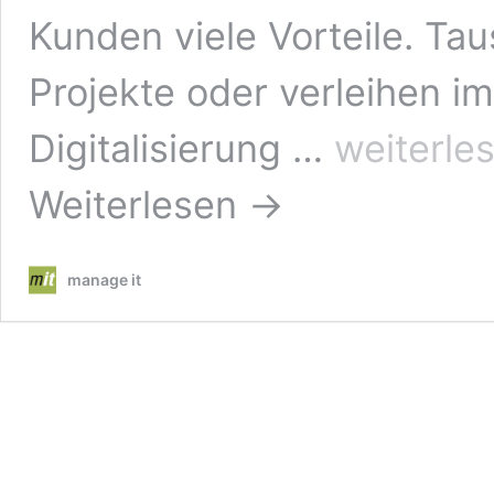
Kunden viele Vorteile. Tau
Projekte oder verleihen im 
Immobilienkredite:
Digitalisierung …
weiterle
Konkurrenz
aus
Weiterlesen →
dem
Internet
manage it