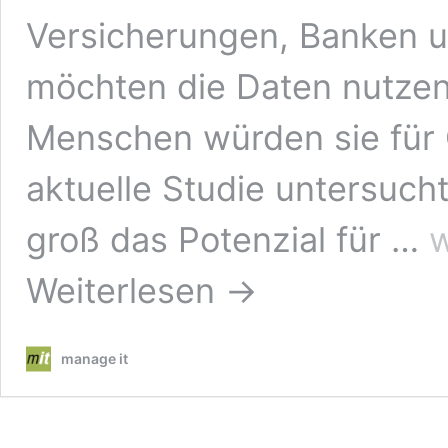
Versicherungen, Banken un
möchten die Daten nutzen,
Menschen würden sie für 
aktuelle Studie untersuch
Je
groß das Potenzial für …
w
zw
De
Weiterlesen →
wü
für
Ge
Fi
manage it
an
Kr
we