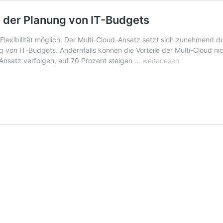
i der Planung von IT-Budgets
er Flexibilität möglich. Der Multi-Cloud-Ansatz setzt sich zunehmend 
von IT-Budgets. Andernfalls können die Vorteile der Multi-Cloud nic
Multi-
Ansatz verfolgen, auf 70 Prozent steigen …
weiterlesen
Cloud
erfordert
ein
Umdenken
bei
der
Planung
von
IT-
Budgets