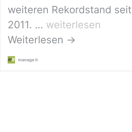
weiteren Rekordstand seit
Nachfrage
2011. …
weiterlesen
nach
IT-
Weiterlesen →
Fachkräften
klettert
weiter
manage it