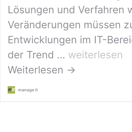
Lösungen und Verfahren w
Veränderungen müssen zu
Entwicklungen im IT-Bereic
Reibungsloser
der Trend …
weiterlesen
IT-
Betrieb
Weiterlesen →
erfordert
Strukturierung
von
Zuständigkeiten
manage it