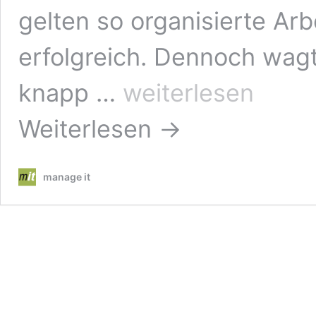
gelten so organisierte Arb
erfolgreich. Dennoch wagte
Schöne
knapp …
weiterlesen
neue
Arbeitswelt
Weiterlesen →
–
kein
Erfolgsgarant
manage it