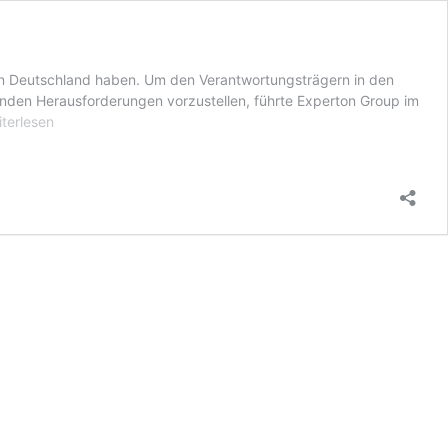
in Deutschland haben. Um den Verantwortungsträgern in den
enden Herausforderungen vorzustellen, führte Experton Group im
r
iterlesen
italisierung
nn
h
n
ternehmen
hr
tziehen