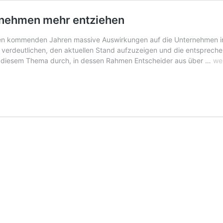
ernehmen mehr entziehen
n den kommenden Jahren massive Auswirkungen auf die Unternehmen 
 verdeutlichen, den aktuellen Stand aufzuzeigen und die entsprech
De
zu diesem Thema durch, in dessen Rahmen Entscheider aus über …
we
Dig
ka
sic
kei
Un
me
en