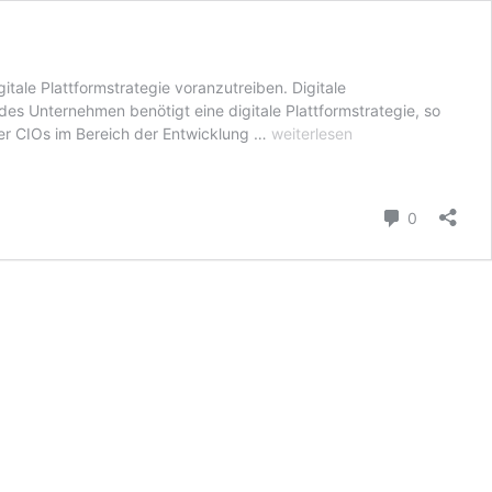
ale Plattformstrategie voranzutreiben. Digitale
es Unternehmen benötigt eine digitale Plattformstrategie, so
Der
er CIOs im Bereich der Entwicklung …
weiterlesen
Kampf
um
die
Kommenta
0
digitale
Vorherrschaft