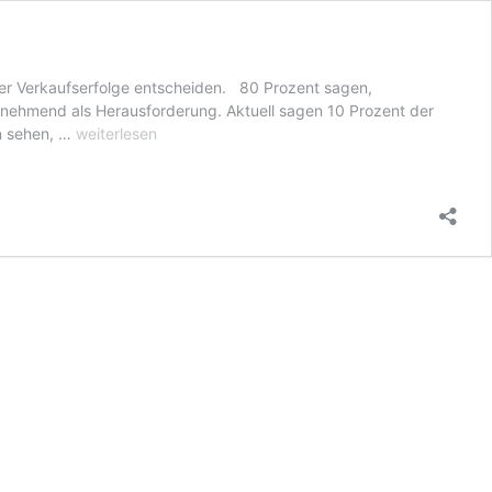
ber Verkaufserfolge entscheiden. 80 Prozent sagen,
 zunehmend als Herausforderung. Aktuell sagen 10 Prozent der
Digital
en sehen, …
weiterlesen
first:
Automobilindustrie
braucht
mehr
digitalen
Schub