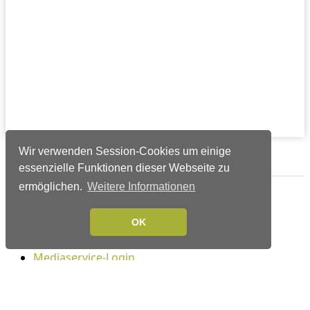
Wir verwenden Session-Cookies um einige
Verlags-Service
essenzielle Funktionen dieser Webseite zu
ermöglichen.
Weitere Informationen
Impressum
Datenschutzerklärung
OK
Mediaservice/Mediadaten
Leserservice/Abonnements
Mediaservice-Login
Ihr ePaper-Abonnement
Folgen Sie uns