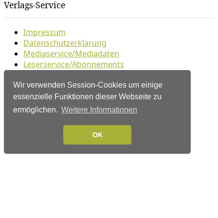
Verlags-Service
Impressum
Datenschutzerklärung
Mediaservice/Mediadaten
Leserservice/Abonnements
Mediaservice-Login
Ihr ePaper-Abonnement
Wir verwenden Session-Cookies um einige
essenzielle Funktionen dieser Webseite zu
Folgen Sie uns
ermöglichen.
Weitere Informationen
OK