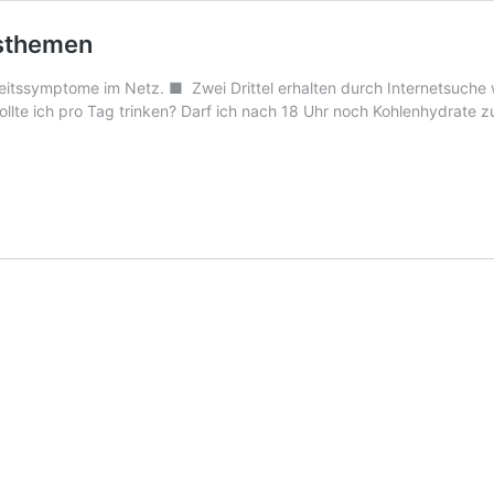
gsthemen
itssymptome im Netz. ■ Zwei Drittel erhalten durch Internetsuche w
sollte ich pro Tag trinken? Darf ich nach 18 Uhr noch Kohlenhydrat
n