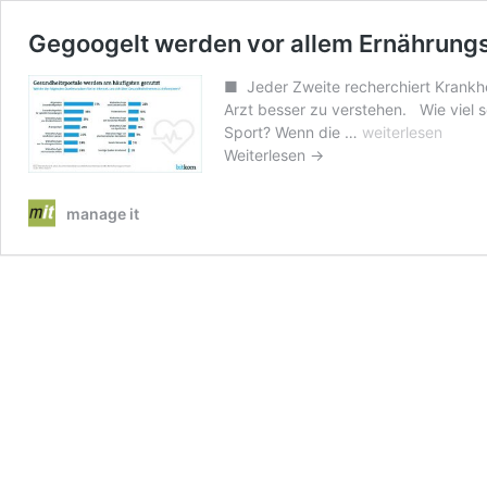
Gegoogelt werden vor allem Ernährun
■ Jeder Zweite recherchiert Krankhe
Arzt besser zu verstehen. Wie viel 
Gegoogelt
Sport? Wenn die …
weiterlesen
werden
Weiterlesen →
vor
allem
manage it
Ernährungstheme