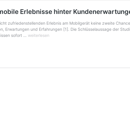
obile Erlebnisse hinter Kundenerwartung
ht zufriedenstellenden Erlebnis am Mobilgerät keine zweite Chance. 
en, Erwartungen und Erfahrungen [1]. Die Schlüsselaussage der Stud
Markenunternehmen
nissen sofort …
weiterlesen
bleiben
in
puncto
mobile
Erlebnisse
hinter
Kundenerwartungen
zurück