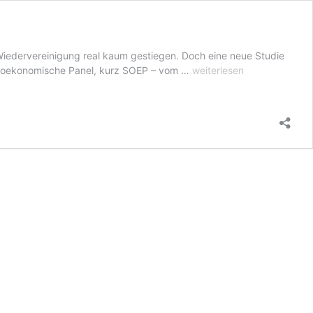
Wiedervereinigung real kaum gestiegen. Doch eine neue Studie
Realeinkommen:
zio-oekonomische Panel, kurz SOEP – vom …
weiterlesen
Auch
die
unteren
Einkommen
legen
zu