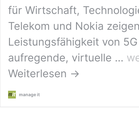
für Wirtschaft, Technolog
Telekom und Nokia zeigen
Leistungsfähigkeit von 5G
So
aufregende, virtuelle …
we
sieht
das
Weiterlesen →
digita
5G-
Enter
der
manage it
Zukun
aus