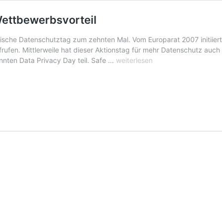
Wettbewerbsvorteil
äische Datenschutztag zum zehnten Mal. Vom Europarat 2007 initiie
ufen. Mittlerweile hat dieser Aktionstag für mehr Datenschutz auch 
Statement:
ten Data Privacy Day teil. Safe …
weiterlesen
Datenschutz
ist
ein
großer
Wettbewerbsvorteil