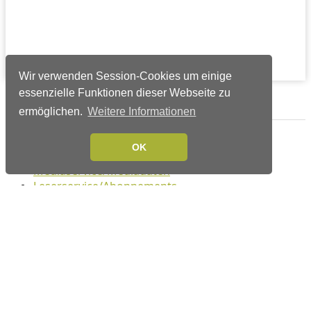
Wir verwenden Session-Cookies um einige
essenzielle Funktionen dieser Webseite zu
Verlags-Service
ermöglichen.
Weitere Informationen
Impressum
OK
Datenschutzerklärung
Mediaservice/Mediadaten
Leserservice/Abonnements
Mediaservice-Login
Ihr ePaper-Abonnement
Folgen Sie uns