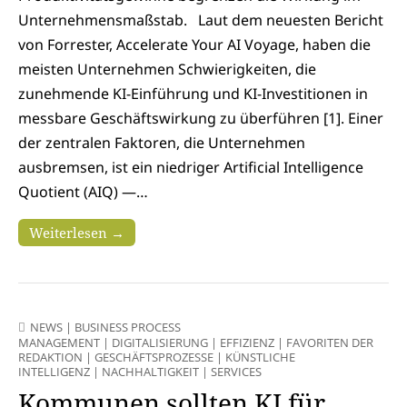
Unternehmensmaßstab. Laut dem neuesten Bericht
von Forrester, Accelerate Your AI Voyage, haben die
meisten Unternehmen Schwierigkeiten, die
zunehmende KI-Einführung und KI-Investitionen in
messbare Geschäftswirkung zu überführen [1]. Einer
der zentralen Faktoren, die Unternehmen
ausbremsen, ist ein niedriger Artificial Intelligence
Quotient (AIQ) —…
Weiterlesen →
NEWS
|
BUSINESS PROCESS
MANAGEMENT
|
DIGITALISIERUNG
|
EFFIZIENZ
|
FAVORITEN DER
REDAKTION
|
GESCHÄFTSPROZESSE
|
KÜNSTLICHE
INTELLIGENZ
|
NACHHALTIGKEIT
|
SERVICES
Kommunen sollten KI für