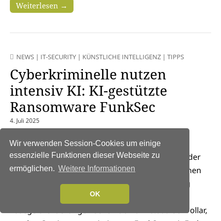
Weiterlesen →
NEWS
|
IT-SECURITY
|
KÜNSTLICHE INTELLIGENZ
|
TIPPS
Cyberkriminelle nutzen
intensiv KI: KI-gestützte
Ransomware FunkSec
4. Juli 2025
Die Ransomware-Gruppe
Wir verwenden Session-Cookies um einige
essenzielle Funktionen dieser Webseite zu
FunkSec ist ein Beispiel dessen, wie die Zukunft der
ermöglichen.
Weitere Informationen
auf Masse ausgelegten Cyberkriminalität aussehen
könnte: KI-gestützt, multifunktional, hochgradig
OK
anpassungsfähig und volumenorientiert mit
Lösegeldforderungen schon ab nur 10.000 US-Dollar,