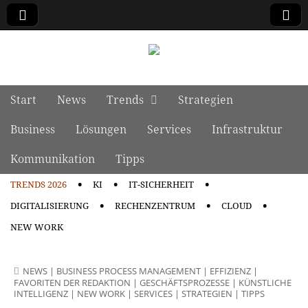
manage it
Skip to content
Start
News
Trends
Strategien
Main menu
Business
Lösungen
Services
Infrastruktur
Kommunikation
Tipps
TRENDS 2026
KI
IT-SICHERHEIT
Sub menu
DIGITALISIERUNG
RECHENZENTRUM
CLOUD
NEW WORK
NEWS
|
BUSINESS PROCESS MANAGEMENT
|
EFFIZIENZ
|
FAVORITEN DER REDAKTION
|
GESCHÄFTSPROZESSE
|
KÜNSTLICHE
INTELLIGENZ
|
NEW WORK
|
SERVICES
|
STRATEGIEN
|
TIPPS