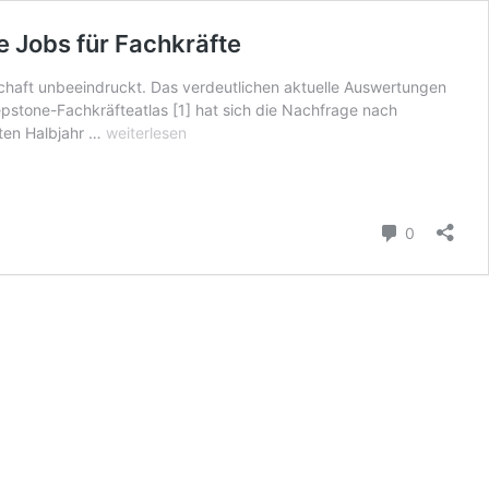
 Jobs für Fachkräfte
tschaft unbeeindruckt. Das verdeutlichen aktuelle Auswertungen
pstone-Fachkräfteatlas [1] hat sich die Nachfrage nach
Unternehmen
rsten Halbjahr …
weiterlesen
in
Deutschland
auf
Wachstum
Kommenta
0
eingestellt:
Zehntausende
unbefristete
Jobs
für
Fachkräfte