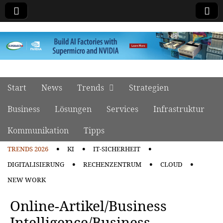
manage it
Skip to content
Start
News
Trends
Strategien
Main menu
Business
Lösungen
Services
Infrastruktur
Kommunikation
Tipps
TRENDS 2026
KI
IT-SICHERHEIT
Sub menu
DIGITALISIERUNG
RECHENZENTRUM
CLOUD
NEW WORK
Online-Artikel/Business
Intelligence/Business-