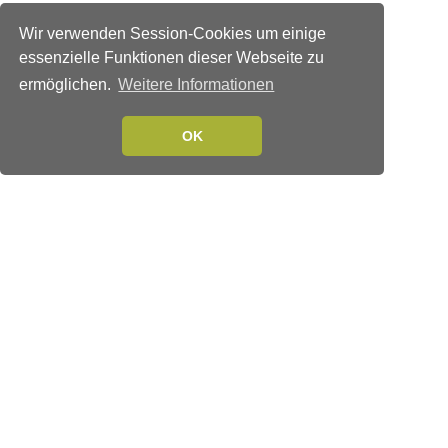
Wir verwenden Session-Cookies um einige
essenzielle Funktionen dieser Webseite zu
ermöglichen.
Weitere Informationen
OK
Verlags-Service
Impressum
Datenschutzerklärung
Mediaservice/Mediadaten
Leserservice/Abonnements
Mediaservice-Login
Ihr ePaper-Abonnement