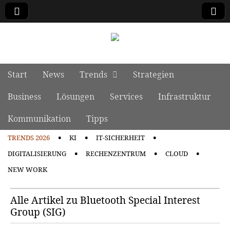
manage it
Skip to content
Start
News
Trends
Strategien
Main menu
Business
Lösungen
Services
Infrastruktur
Kommunikation
Tipps
TRENDS 2026
KI
IT-SICHERHEIT
Sub menu
DIGITALISIERUNG
RECHENZENTRUM
CLOUD
NEW WORK
Alle Artikel zu Bluetooth Special Interest
Group (SIG)