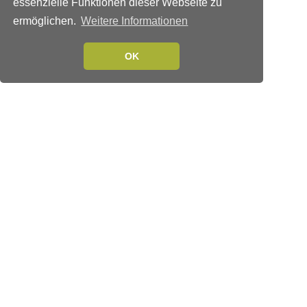
essenzielle Funktionen dieser Webseite zu
ermöglichen.
Weitere Informationen
OK
Verlags-Service
Impressum
Datenschutzerklärung
Mediaservice/Mediadaten
Leserservice/Abonnements
Mediaservice-Login
Ihr ePaper-Abonnement
Folgen Sie uns