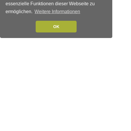
essenzielle Funktionen dieser Webseite zu
ermöglichen.
Weitere Informationen
OK
Verlags-Service
Impressum
Datenschutzerklärung
Mediaservice/Mediadaten
Leserservice/Abonnements
Mediaservice-Login
Ihr ePaper-Abonnement
Folgen Sie uns