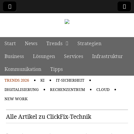
manage it
Skip to content
Start
News
Trends
Strategien
Main menu
Business
Lösungen
Services
Infrastruktur
Kommunikation
Tipps
TRENDS 2026
KI
IT-SICHERHEIT
Sub menu
DIGITALISIERUNG
RECHENZENTRUM
CLOUD
NEW WORK
Alle Artikel zu ClickFix-Technik