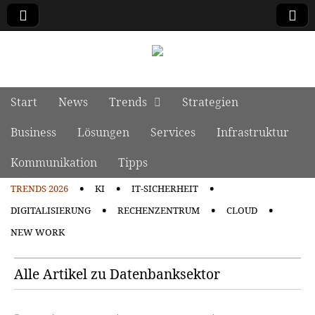
manage it
Skip to content
Start
News
Trends
Strategien
Main menu
Business
Lösungen
Services
Infrastruktur
Kommunikation
Tipps
TRENDS 2026
KI
IT-SICHERHEIT
Sub menu
DIGITALISIERUNG
RECHENZENTRUM
CLOUD
NEW WORK
Alle Artikel zu Datenbanksektor