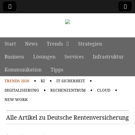
manage it
Skip to content
Start
News
Trends
Strategien
Main menu
Business
Lösungen
Services
Infrastruktur
Kommunikation
Tipps
TRENDS 2026
KI
IT-SICHERHEIT
Sub menu
DIGITALISIERUNG
RECHENZENTRUM
CLOUD
NEW WORK
Alle Artikel zu Deutsche Rentenversicherung