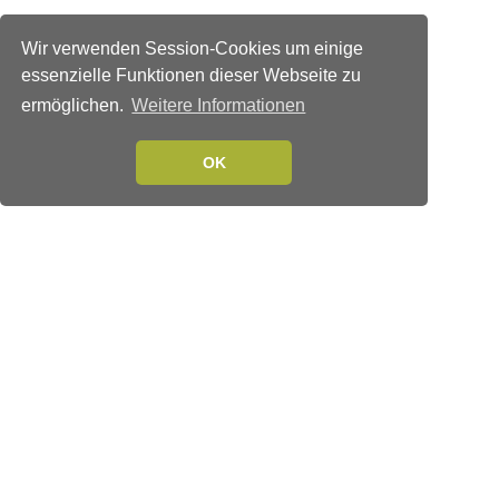
Wir verwenden Session-Cookies um einige
essenzielle Funktionen dieser Webseite zu
ermöglichen.
Weitere Informationen
OK
Verlags-Service
Impressum
Datenschutzerklärung
Mediaservice/Mediadaten
Leserservice/Abonnements
Mediaservice-Login
Ihr ePaper-Abonnement