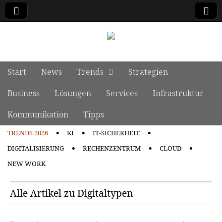
manage it
Skip to content
Start
News
Trends
Strategien
Main menu
Business
Lösungen
Services
Infrastruktur
Kommunikation
Tipps
TRENDS 2026
KI
IT-SICHERHEIT
Sub menu
DIGITALISIERUNG
RECHENZENTRUM
CLOUD
NEW WORK
Alle Artikel zu Digitaltypen