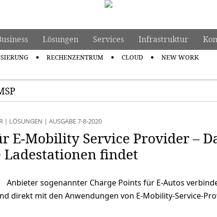
Business
Lösungen
Services
Infrastruktur
Kom
ISIERUNG
RECHENZENTRUM
CLOUD
NEW WORK
EMSP
R
|
LÖSUNGEN
|
AUSGABE 7-8-2020
ür E-Mobility Service Provider – D
e Ladestationen findet
Anbieter sogenannter Charge Points für E-Autos verbind
nd direkt mit den Anwendungen von E-Mobility-Service-Pro