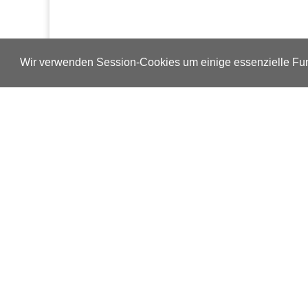
Wir verwenden Session-Cookies um einige essenzielle Fun
Verlags-Service
Impressum
Datenschutzerklärung
Mediaservice/Mediadaten
Leserservice/Abonnements
Mediaservice-Login
Ihr ePaper-Abonnement
Copyright © 2014 – 2026 ap Verlag GmbH