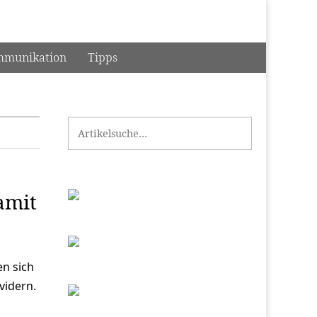
munikation
Tipps
Search for:
amit
en sich
vidern.