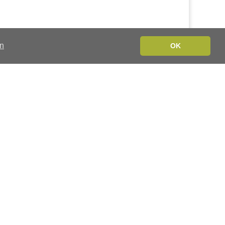
en
OK