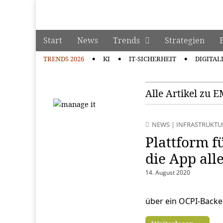
manage it
Skip to content
Start
News
Trends
Strategien
Main menu
TRENDS 2026
KI
IT-SICHERHEIT
DIGITAL
Sub menu
Alle Artikel zu 
NEWS
|
INFRASTRUKTU
Plattform f
die App all
14. August 2020
über ein OCPI-Backe