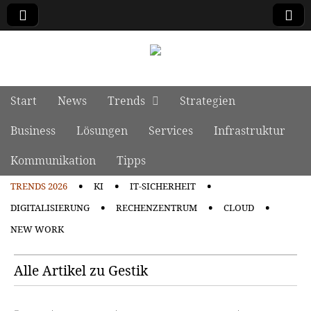
manage it
Skip to content
Start
News
Trends
Strategien
Main menu
Business
Lösungen
Services
Infrastruktur
Kommunikation
Tipps
TRENDS 2026
KI
IT-SICHERHEIT
Sub menu
DIGITALISIERUNG
RECHENZENTRUM
CLOUD
NEW WORK
Alle Artikel zu Gestik