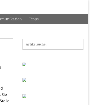
munikation
Tipps
Search for:
n
nd
 Sie
Stelle