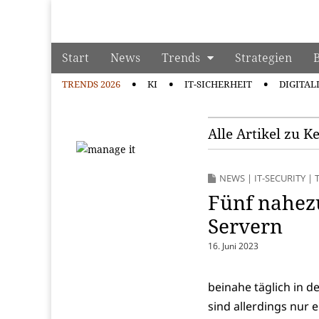
manage it
Skip to content
Start
News
Trends
Strategien
Main menu
TRENDS 2026
KI
IT-SICHERHEIT
DIGITAL
Sub menu
Alle Artikel zu K
NEWS
|
IT-SECURITY
|
Fünf nahez
Servern
16. Juni 2023
beinahe täglich in 
sind allerdings nur e