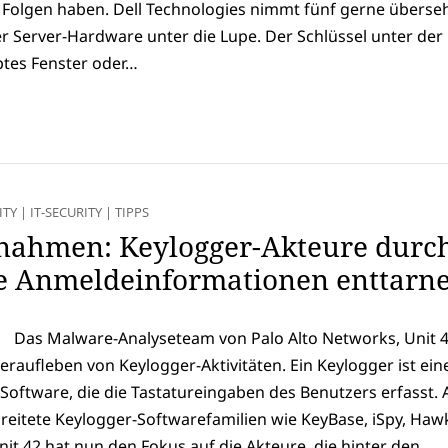
Folgen haben. Dell Technologies nimmt fünf gerne überse
r Server-Hardware unter die Lupe. Der Schlüssel unter der
ptes Fenster oder…
ITY
|
IT-SECURITY
|
TIPPS
ahmen: Keylogger-Akteure durc
te Anmeldeinformationen enttarn
Das Malware-Analyseteam von Palo Alto Networks, Unit 4
raufleben von Keylogger-Aktivitäten. Ein Keylogger ist ein
oftware, die die Tastatureingaben des Benutzers erfasst. A
rbreitete Keylogger-Softwarefamilien wie KeyBase, iSpy, Ha
it 42 hat nun den Fokus auf die Akteure, die hinter den