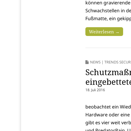
können gravierende 
Schwachstellen in de
Fußmatte, ein gekip
Weiterlesen →
NEWS
|
TRENDS SECUR
Schutzmaßn
eingebette
18. Juli 2016
beobachtet ein Wiede
Hardware oder eine S
gibt es vier weit ve
und PredatorPain. Un