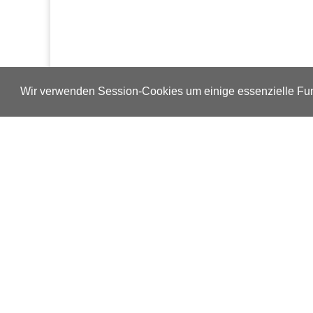
Wir verwenden Session-Cookies um einige essenzielle Fun
Verlags-Service
Impressum
Datenschutzerklärung
Mediaservice/Mediadaten
Leserservice/Abonnements
Mediaservice-Login
Ihr ePaper-Abonnement