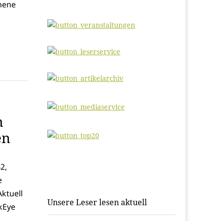
hene
h
en
2,
e
ktuell
Unsere Leser lesen aktuell
wkEye