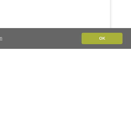
en
OK