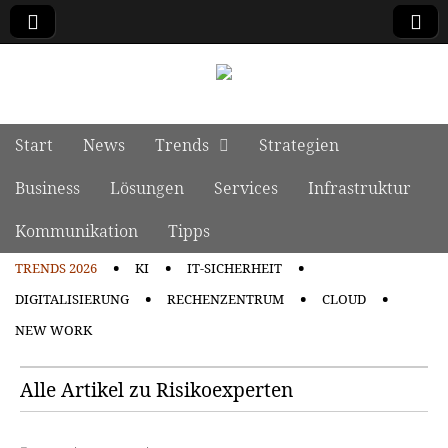
manage it
Skip to content
Start
News
Trends
Strategien
Main menu
Business
Lösungen
Services
Infrastruktur
Kommunikation
Tipps
TRENDS 2026
KI
IT-SICHERHEIT
Sub menu
DIGITALISIERUNG
RECHENZENTRUM
CLOUD
NEW WORK
Alle Artikel zu Risikoexperten