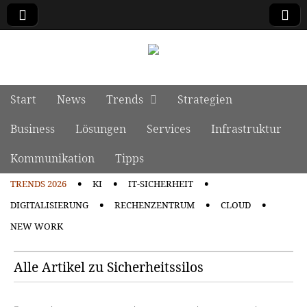
manage it
Skip to content
Start
News
Trends
Strategien
Main menu
Business
Lösungen
Services
Infrastruktur
Kommunikation
Tipps
TRENDS 2026
KI
IT-SICHERHEIT
Sub menu
DIGITALISIERUNG
RECHENZENTRUM
CLOUD
NEW WORK
Alle Artikel zu Sicherheitssilos