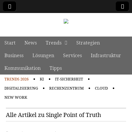
manage it
Skip to content
Start
News
Trends
Strategien
Main menu
Business
Lösungen
Services
Infrastruktur
Kommunikation
Tipps
TRENDS 2026
KI
IT-SICHERHEIT
Sub menu
DIGITALISIERUNG
RECHENZENTRUM
CLOUD
NEW WORK
Alle Artikel zu Single Point of Truth