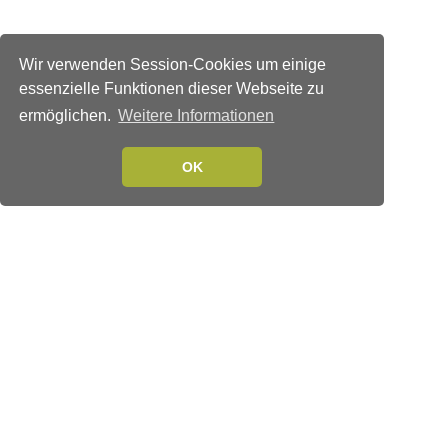
Wir verwenden Session-Cookies um einige
essenzielle Funktionen dieser Webseite zu
ermöglichen.
Weitere Informationen
OK
Verlags-Service
Impressum
Datenschutzerklärung
Mediaservice/Mediadaten
Leserservice/Abonnements
Mediaservice-Login
Ihr ePaper-Abonnement