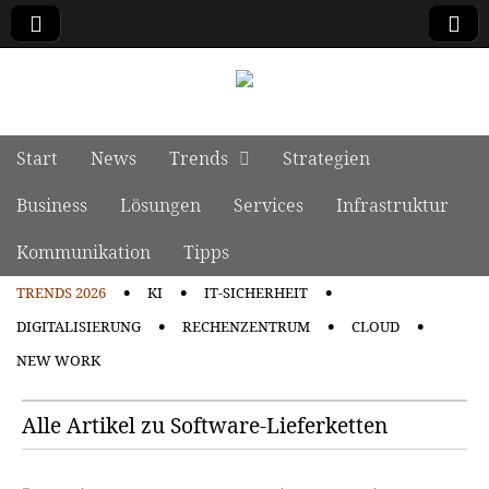
manage it
Skip to content
Start
News
Trends
Strategien
Main menu
Business
Lösungen
Services
Infrastruktur
Kommunikation
Tipps
TRENDS 2026
KI
IT-SICHERHEIT
Sub menu
DIGITALISIERUNG
RECHENZENTRUM
CLOUD
NEW WORK
Alle Artikel zu Software-Lieferketten