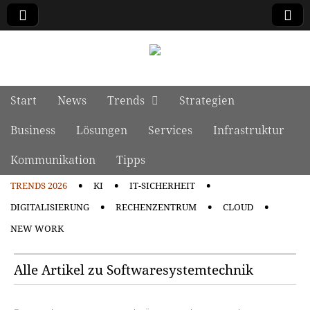
manage it
Skip to content
Start
News
Trends
Strategien
Main menu
Business
Lösungen
Services
Infrastruktur
Kommunikation
Tipps
TRENDS 2026
KI
IT-SICHERHEIT
Sub menu
DIGITALISIERUNG
RECHENZENTRUM
CLOUD
NEW WORK
Alle Artikel zu Softwaresystemtechnik