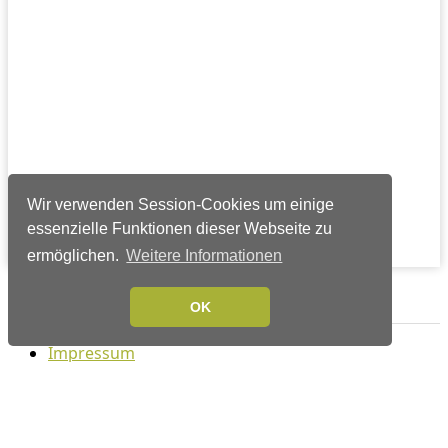
Wir verwenden Session-Cookies um einige
essenzielle Funktionen dieser Webseite zu
ermöglichen.
Weitere Informationen
Verlags-Service
OK
Impressum
Datenschutzerklärung
Mediaservice/Mediadaten
Leserservice/Abonnements
Mediaservice-Login