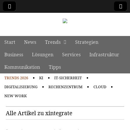
manage it
Skip to content
Start
News
Trends
Strategien
Main menu
Business
Lösungen
Services
Infrastruktur
Kommunikation
Tipps
TRENDS 2026
KI
IT-SICHERHEIT
Sub menu
DIGITALISIERUNG
RECHENZENTRUM
CLOUD
NEW WORK
Alle Artikel zu xintegrate