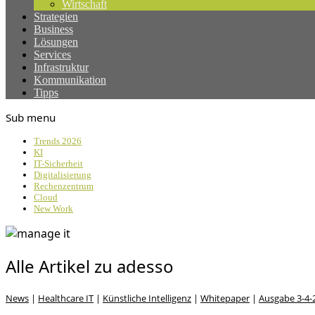
Wirtschaft
Strategien
Business
Lösungen
Services
Infrastruktur
Kommunikation
Tipps
Sub menu
Trends 2026
KI
IT-Sicherheit
Digitalisierung
Rechenzentrum
Cloud
New Work
Alle Artikel zu adesso
News
|
Healthcare IT
|
Künstliche Intelligenz
|
Whitepaper
|
Ausgabe 3-4-