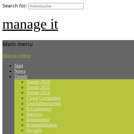
Search for:
manage it
Main menu
Skip to content
Start
News
Trends
Trends 2026
Trends 2025
Trends 2024
Cloud Computing
Geschäftsprozesse
E-Commerce
Services
Infrastruktur
Kommunikation
Security