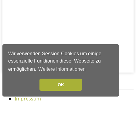
Wir verwenden Session-Cookies um einige
essenzielle Funktionen dieser Webseite zu
ermöglichen.
Weitere Informationen
Verlags-Service
OK
Impressum
Datenschutzerklärung
Mediaservice/Mediadaten
Leserservice/Abonnements
Mediaservice-Login
Ihr ePaper-Abonnement