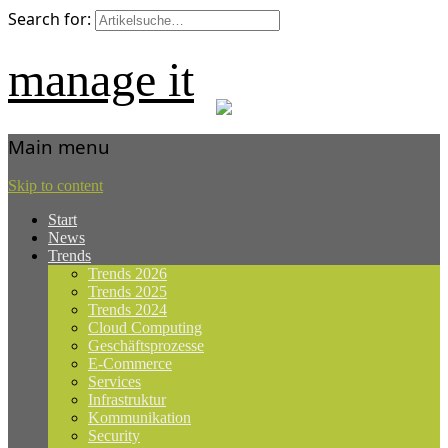
Search for:
manage it
Main menu
Skip to content
Start
News
Trends
Trends 2026
Trends 2025
Trends 2024
Cloud Computing
Geschäftsprozesse
E-Commerce
Services
Infrastruktur
Kommunikation
Security