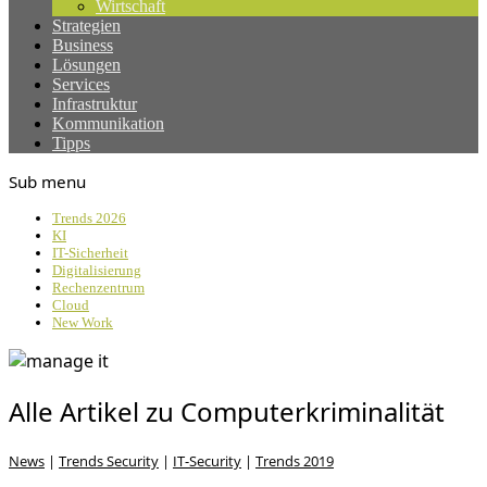
Wirtschaft
Strategien
Business
Lösungen
Services
Infrastruktur
Kommunikation
Tipps
Sub menu
Trends 2026
KI
IT-Sicherheit
Digitalisierung
Rechenzentrum
Cloud
New Work
Alle Artikel zu Computerkriminalität
News
|
Trends Security
|
IT-Security
|
Trends 2019