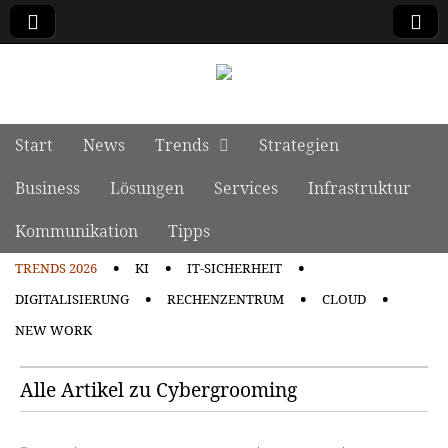
manage it
Skip to content
Start
News
Trends
Strategien
Main menu
Business
Lösungen
Services
Infrastruktur
Kommunikation
Tipps
TRENDS 2026
KI
IT-SICHERHEIT
Sub menu
DIGITALISIERUNG
RECHENZENTRUM
CLOUD
NEW WORK
Alle Artikel zu Cybergrooming