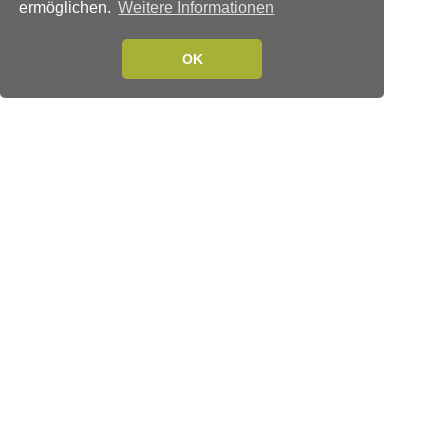
ermöglichen.
Weitere Informationen
OK
Verlags-Service
Impressum
Datenschutzerklärung
Mediaservice/Mediadaten
Leserservice/Abonnements
Mediaservice-Login
Ihr ePaper-Abonnement
Folgen Sie uns