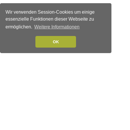
Wir verwenden Session-Cookies um einige
essenzielle Funktionen dieser Webseite zu
ermöglichen.
Weitere Informationen
OK
Verlags-Service
Impressum
Datenschutzerklärung
Mediaservice/Mediadaten
Leserservice/Abonnements
Mediaservice-Login
Ihr ePaper-Abonnement