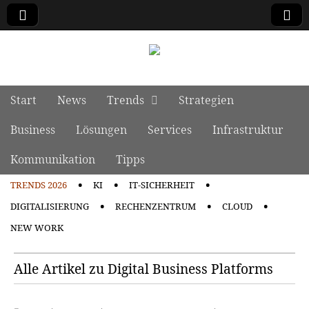
manage it
Skip to content
Start
News
Trends
Strategien
Main menu
Business
Lösungen
Services
Infrastruktur
Kommunikation
Tipps
TRENDS 2026
KI
IT-SICHERHEIT
Sub menu
DIGITALISIERUNG
RECHENZENTRUM
CLOUD
NEW WORK
Alle Artikel zu Digital Business Platforms