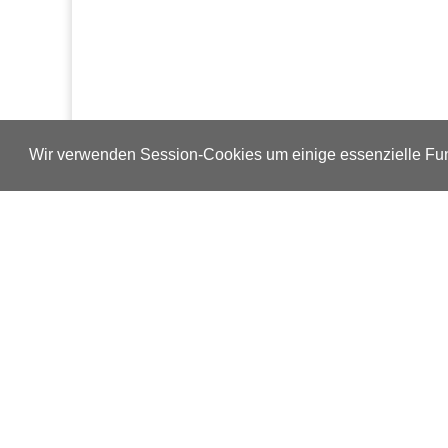
Wir verwenden Session-Cookies um einige essenzielle Fun
Verlags-Service
Impressum
Datenschutzerklärung
Mediaservice/Mediadaten
Leserservice/Abonnements
Mediaservice-Login
Ihr ePaper-Abonnement