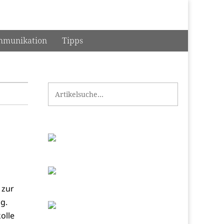
munikation
Tipps
Search for:
 zur
g.
olle