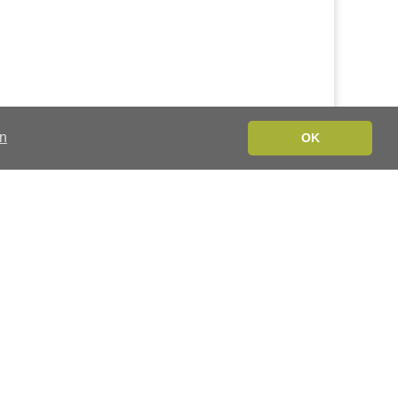
en
OK