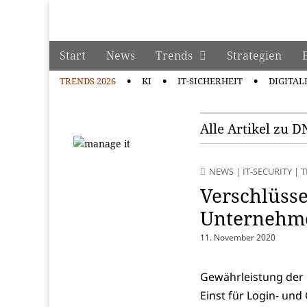
manage it
Skip to content
Start
News
Trends
Strategien
Main menu
TRENDS 2026
KI
IT-SICHERHEIT
DIGITAL
Sub menu
Alle Artikel zu 
NEWS
|
IT-SECURITY
|
T
Verschlüss
Unternehm
11. November 2020
Gewährleistung der 
Einst für Login- und