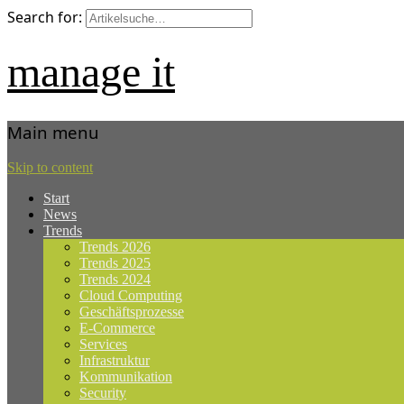
Search for:
manage it
Main menu
Skip to content
Start
News
Trends
Trends 2026
Trends 2025
Trends 2024
Cloud Computing
Geschäftsprozesse
E-Commerce
Services
Infrastruktur
Kommunikation
Security