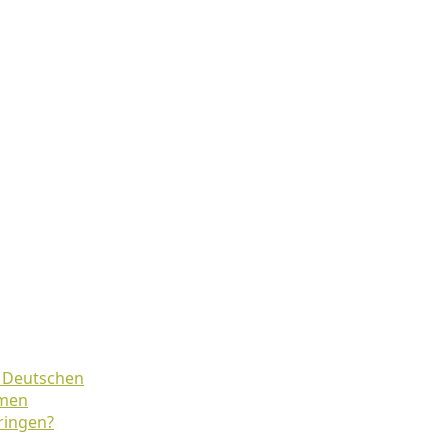
r Deutschen
hmen
ringen?