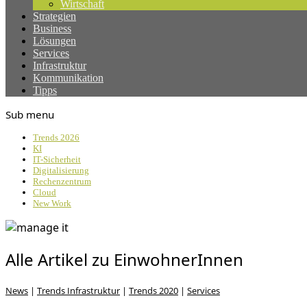
Wirtschaft
Strategien
Business
Lösungen
Services
Infrastruktur
Kommunikation
Tipps
Sub menu
Trends 2026
KI
IT-Sicherheit
Digitalisierung
Rechenzentrum
Cloud
New Work
Alle Artikel zu EinwohnerInnen
News
|
Trends Infrastruktur
|
Trends 2020
|
Services