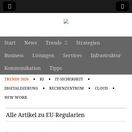
manage it
Skip to content
Start
News
Trends
Strategien
Main menu
Business
Lösungen
Services
Infrastruktur
Kommunikation
Tipps
TRENDS 2026
KI
IT-SICHERHEIT
Sub menu
DIGITALISIERUNG
RECHENZENTRUM
CLOUD
NEW WORK
Alle Artikel zu EU-Regularien