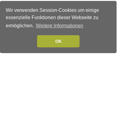
Wir verwenden Session-Cookies um einige
essenzielle Funktionen dieser Webseite zu
ermöglichen.
Weitere Informationen
OK
Verlags-Service
Impressum
Datenschutzerklärung
Mediaservice/Mediadaten
Leserservice/Abonnements
Mediaservice-Login
Ihr ePaper-Abonnement